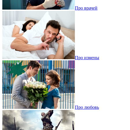
Про врачей
Про измены
Про любовь