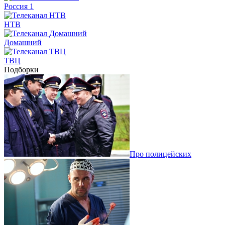
Россия 1
НТВ
Домашний
ТВЦ
Подборки
Про полицейских