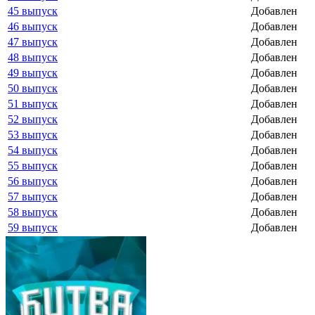
45 выпуск
Добавлен
46 выпуск
Добавлен
47 выпуск
Добавлен
48 выпуск
Добавлен
49 выпуск
Добавлен
50 выпуск
Добавлен
51 выпуск
Добавлен
52 выпуск
Добавлен
53 выпуск
Добавлен
54 выпуск
Добавлен
55 выпуск
Добавлен
56 выпуск
Добавлен
57 выпуск
Добавлен
58 выпуск
Добавлен
59 выпуск
Добавлен