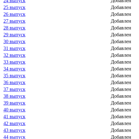
24 выпуск
Добавлен
25 выпуск
Добавлен
26 выпуск
Добавлен
27 выпуск
Добавлен
28 выпуск
Добавлен
29 выпуск
Добавлен
30 выпуск
Добавлен
31 выпуск
Добавлен
32 выпуск
Добавлен
33 выпуск
Добавлен
34 выпуск
Добавлен
35 выпуск
Добавлен
36 выпуск
Добавлен
37 выпуск
Добавлен
38 выпуск
Добавлен
39 выпуск
Добавлен
40 выпуск
Добавлен
41 выпуск
Добавлен
42 выпуск
Добавлен
43 выпуск
Добавлен
44 выпуск
Добавлен