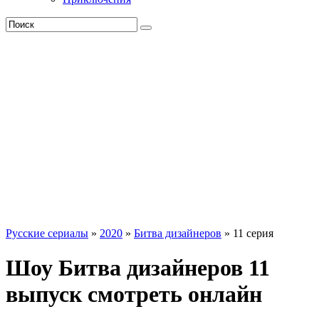
Русские сериалы
»
2020
»
Битва дизайнеров
» 11 серия
Шоу Битва дизайнеров 11
выпуск смотреть онлайн