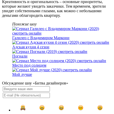
Креативность и оригинальность – основные приоритеты,
которые желают увидеть заказчики. Тем временем, зрители
увидят собственными глазами, как можно с небольшими
деньгами облагородить квартиру.
Похожие шоу
Галилео с Владимиром Маркони
Адская кухня 4 сезон
Погнали
Место под солнцем
Мой лучше
Обсуждение шоу «Битва дизайнеров»