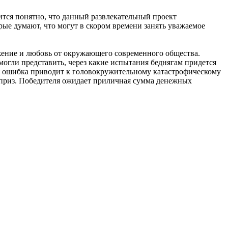
ится понятно, что данный развлекательный проект
ые думают, что могут в скором времени занять уважаемое
жение и любовь от окружающего современного общества.
огли представить, через какие испытания беднягам придется
ая ошибка приводит к головокружительному катастрофическому
 приз. Победителя ожидает приличная сумма денежных