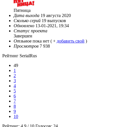
Пятница
Дата выхода
19 aвгуcтa 2020
Сколько серий
19 выпусков
Обновлено
13-01-2021, 19:34
Статус проекта
Завершен
Отзывов
пока нет ( +
добавить свой
)
Просмотров
7 938
Рейтинг SerialRus
49
1
2
3
4
5
6
7
8
9
10
Рейтинг:
4.9
/
10
Голосов:
24