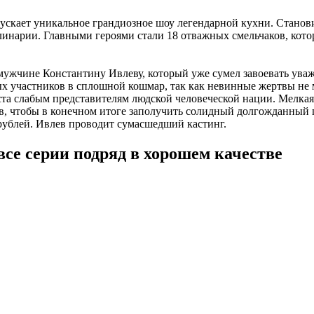
ускает уникальное грандиозное шоу легендарной кухни. Станов
инарии. Главными героями стали 18 отважных смельчаков, котор
мужчине Константину Ивлеву, который уже сумел завоевать ува
 участников в сплошной кошмар, так как невинные жертвы не м
еста слабым представителям людской человеческой нации. Мелк
ов, чтобы в конечном итоге заполучить солидный долгожданный
рублей. Ивлев проводит сумасшедший кастинг.
все серии подряд в хорошем качестве