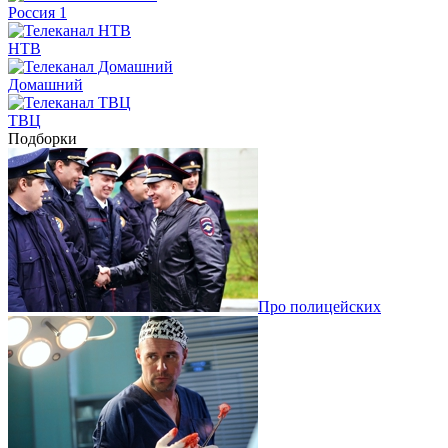
Россия 1
НТВ
Домашний
ТВЦ
Подборки
Про полицейских