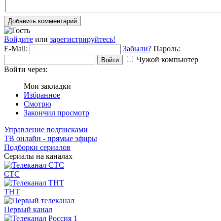
Добавить комментарий
Войдите
или
зарегистрируйтесь!
E-Mail:
Забыли?
Пароль:
Чужой компьютер
Войти
Войти через:
Мои закладки
Избранное
Смотрю
Закончил просмотр
Управление подписками
ТВ онлайн - прямые эфиры
Подборки сериалов
Сериалы на каналах
СТС
ТНТ
Первый канал