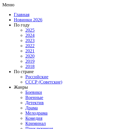
Меню
Главная
Новинки 2026
По году
2025
2024
2023
2022
2021
2020
2019
2018
По стране
Российские
СССР (Советские)
Жанры
Боевики
Военные
Детектив
Драма
Мелодрама
Комедия
Криминал
Приключения