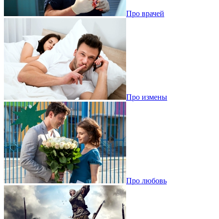
Про врачей
Про измены
Про любовь