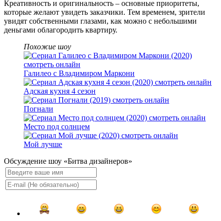
Креативность и оригинальность – основные приоритеты,
которые желают увидеть заказчики. Тем временем, зрители
увидят собственными глазами, как можно с небольшими
деньгами облагородить квартиру.
Похожие шоу
Галилео с Владимиром Маркони
Адская кухня 4 сезон
Погнали
Место под солнцем
Мой лучше
Обсуждение шоу «Битва дизайнеров»