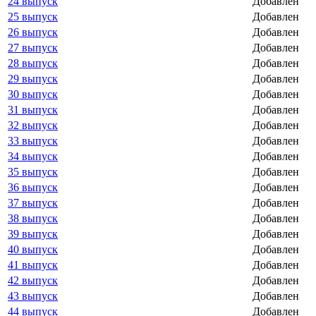
24 выпуск
Добавлен
25 выпуск
Добавлен
26 выпуск
Добавлен
27 выпуск
Добавлен
28 выпуск
Добавлен
29 выпуск
Добавлен
30 выпуск
Добавлен
31 выпуск
Добавлен
32 выпуск
Добавлен
33 выпуск
Добавлен
34 выпуск
Добавлен
35 выпуск
Добавлен
36 выпуск
Добавлен
37 выпуск
Добавлен
38 выпуск
Добавлен
39 выпуск
Добавлен
40 выпуск
Добавлен
41 выпуск
Добавлен
42 выпуск
Добавлен
43 выпуск
Добавлен
44 выпуск
Добавлен