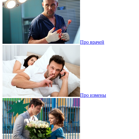
Про врачей
Про измены