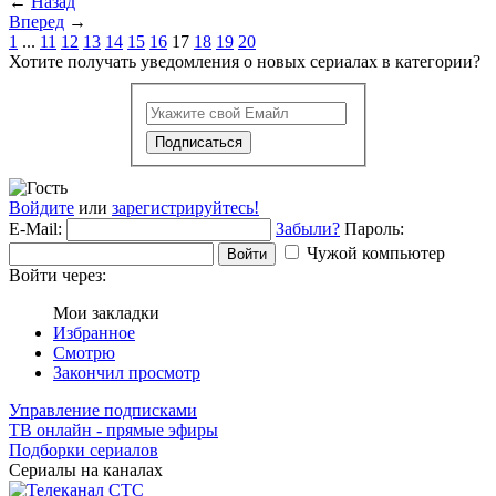
←
Назад
Вперед
→
1
...
11
12
13
14
15
16
17
18
19
20
Хотите получать уведомления о новых сериалах в категории?
Подписаться
Войдите
или
зарегистрируйтесь!
E-Mail:
Забыли?
Пароль:
Чужой компьютер
Войти
Войти через:
Мои закладки
Избранное
Смотрю
Закончил просмотр
Управление подписками
ТВ онлайн - прямые эфиры
Подборки сериалов
Сериалы на каналах