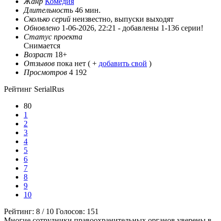
Жанр
Комедия
Длительность
46 мин.
Сколько серий
неизвестно, выпуски выходят
Обновлено
1-06-2026, 22:21 -
добавлены 1-136 серии!
Статус проекта
Снимается
Возраст
18+
Отзывов
пока нет ( +
добавить свой
)
Просмотров
4 192
Рейтинг SerialRus
80
1
2
3
4
5
6
7
8
9
10
Рейтинг:
8
/
10
Голосов:
151
Многие сотрудники правоохранительных органов уверены в