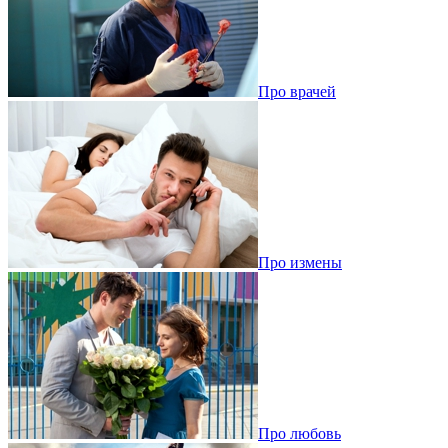
Про врачей
Про измены
Про любовь