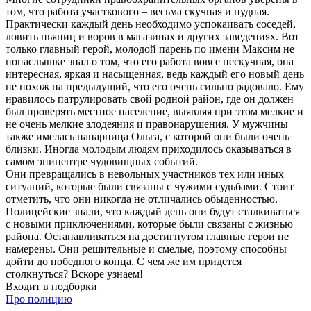
том, что работа участкового – весьма скучная и нудная.
Практически каждый день необходимо успокаивать соседей,
ловить пьяниц и воров в магазинах и других заведениях. Вот
только главный герой, молодой парень по имени Максим не
понаслышке знал о том, что его работа вовсе нескучная, она
интересная, яркая и насыщенная, ведь каждый его новый день
не похож на предыдущий, что его очень сильно радовало. Ему
нравилось патрулировать свой родной район, где он должен
был проверять местное население, выявляя при этом мелкие и
не очень мелкие злодеяния и правонарушения. У мужчины
также имелась напарница Ольга, с которой они были очень
близки. Иногда молодым людям приходилось оказываться в
самом эпицентре чудовищных событий.
Они превращались в невольных участников тех или иных
ситуаций, которые были связаны с чужими судьбами. Стоит
отметить, что они никогда не отличались обыденностью.
Полицейские знали, что каждый день они будут сталкиваться
с новыми приключениями, которые были связаны с жизнью
района. Останавливаться на достигнутом главные герои не
намерены. Они решительные и смелые, поэтому способны
дойти до победного конца. С чем же им придется
столкнуться? Вскоре узнаем!
Входит в подборки
Про полицию