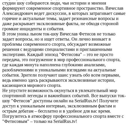
студии шоу собираются люди, чьи истории и мнения
формируют современное спортивное пространство. Вячеслав
Александрович ведет дискуссии, в которых затрагивает самые
горячие и актуальные темы, задает резонансные вопросы и
даже раскрывает эксклюзивные факты, не обходя стороной
громкие инциденты и события.
В этом уника льном ток-шоу Вячеслав Фетисов не только
задает вопросы, но и ищет ответы. Он лично вникает в
проблемы современного спорта, обсуждает возможные
решения с ведущими специалистами и приглашенными
экспертами. Каждый эпизод "Фетисова" – это не просто
передача, это погружение в мир профессионального спорта,
где каждая минута наполнена глубокими анализами,
разоблачениями и уникальными взглядами на актуальные
события. Зрители получают шанс узнать обо всем первыми,
ведь именно здесь раскрываются эксклюзивные истории,
касающиеся мирового спорта.
Не упустите возможность окунуться в увлекательный мир
спортивной легенды и важнейших событий. Все выпуски ток-
шоу "Фетисов" доступны онлайн на SerialRus.tv! Получите
доступ к уникальным интервью, эксклюзивным фактам и
острым дебатам – бесплатно и в удобное для вас время.
Погрузитесь в атмосферу профессионального спорта вместе с
"Фетисовым" – только на SerialRus.tv!