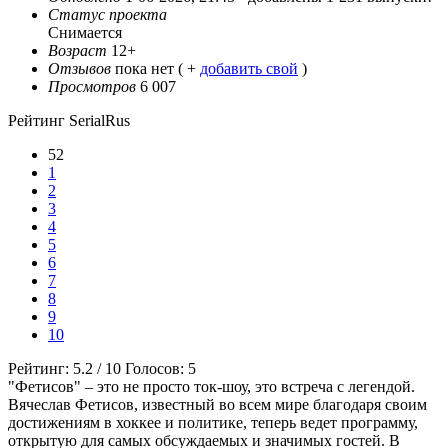
Статус проекта
Снимается
Возраст
12+
Отзывов
пока нет ( +
добавить свой
)
Просмотров
6 007
Рейтинг SerialRus
52
1
2
3
4
5
6
7
8
9
10
Рейтинг:
5.2
/
10
Голосов:
5
"Фетисов" – это не просто ток-шоу, это встреча с легендой.
Вячеслав Фетисов, известный во всем мире благодаря своим
достижениям в хоккее и политике, теперь ведет программу,
открытую для самых обсуждаемых и значимых гостей. В