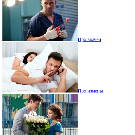
Про врачей
Про измены