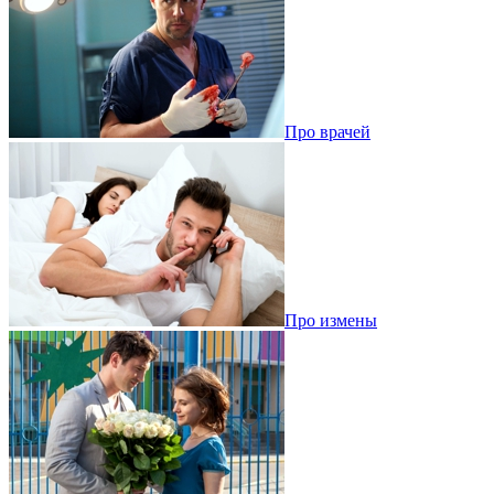
Про врачей
Про измены