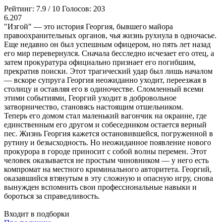
Рейтинг:
7.9
/
10
Голосов:
203
6.207
"Изгой" — это история Георгия, бывшего майора
правоохранительных органов, чья жизнь рухнула в одночасье.
Еще недавно он был успешным офицером, но пять лет назад
его мир перевернулся. Сначала бесследно исчезает его отец, а
затем прокуратура официально признает его погибшим,
прекратив поиски. Этот трагический удар был лишь началом
— вскоре супруга Георгия неожиданно уходит, переезжая в
столицу и оставляя его в одиночестве. Сломленный всеми
этими событиями, Георгий уходит в добровольное
затворничество, становясь настоящим отшельником.
Теперь его домом стал маленький вагончик на окраине, где
единственным его другом и собеседником остается верный
пес. Жизнь Георгия кажется остановившейся, погруженной в
рутину и безысходность. Но неожиданное появление нового
прокурора в городе приносит с собой волны перемен. Этот
человек оказывается не простым чиновником — у него есть
компромат на местного криминального авторитета. Георгий,
оказавшийся втянутым в эту сложную и опасную игру, снова
вынужден вспомнить свои профессиональные навыки и
бороться за справедливость.
Входит в подборки