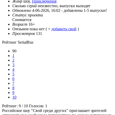
Жанр
шоу,
Приключения
Сколько серий
неизвестно, выпуски выходят
Обновлено
4-06-2026, 16:02 -
добавлены 1-5 выпуски!
Статус проекта
Снимается
Возраст
16+
Отзывов
пока нет ( +
добавить свой
)
Просмотров
131
Рейтинг SerialRus
90
1
2
3
4
5
6
7
8
9
10
Рейтинг:
9
/
10
Голосов:
1
Российское шоу "Свой среди других" приглашает зрителей