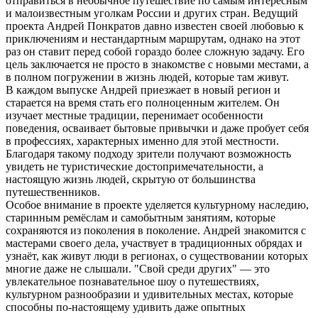
отправиться в необычное путешествие по самым интересным
и малоизвестным уголкам России и других стран. Ведущий
проекта Андрей Понкратов давно известен своей любовью к
приключениям и нестандартным маршрутам, однако на этот
раз он ставит перед собой гораздо более сложную задачу. Его
цель заключается не просто в знакомстве с новыми местами, а
в полном погружении в жизнь людей, которые там живут.
В каждом выпуске Андрей приезжает в новый регион и
старается на время стать его полноценным жителем. Он
изучает местные традиции, перенимает особенности
поведения, осваивает бытовые привычки и даже пробует себя
в профессиях, характерных именно для этой местности.
Благодаря такому подходу зрители получают возможность
увидеть не туристические достопримечательности, а
настоящую жизнь людей, скрытую от большинства
путешественников.
Особое внимание в проекте уделяется культурному наследию,
старинным ремёслам и самобытным занятиям, которые
сохраняются из поколения в поколение. Андрей знакомится с
мастерами своего дела, участвует в традиционных обрядах и
узнаёт, как живут люди в регионах, о существовании которых
многие даже не слышали. "Свой среди других" — это
увлекательное познавательное шоу о путешествиях,
культурном разнообразии и удивительных местах, которые
способны по-настоящему удивить даже опытных