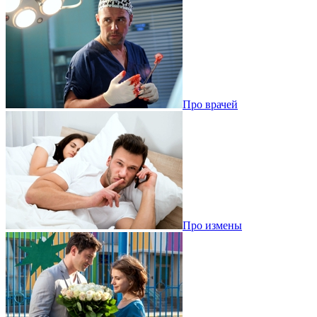
Про врачей
Про измены