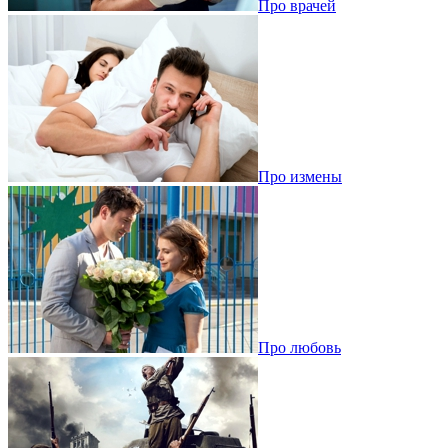
Про врачей
Про измены
Про любовь