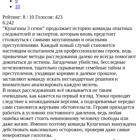
9
10
Рейтинг:
8
/
10
Голосов:
423
6.242
"Кулагины 3 сезон" продолжает историю команды опытных
следователей и экспертов, которым вновь предстоит
столкнуться с самыми запутанными и опасными
преступлениями. Каждый новый случай становится
настоящим испытанием для профессионализма героев, ведь
привычные методы расследования далеко не всегда помогают
докопаться до истины. Загадочные убийства, бесследные
исчезновения, тщательно скрываемые семейные тайны и
преступления, уходящие корнями в далёкое прошлое,
заставляют команду искать нестандартные решения и
внимательно анализировать каждую мелочь.
В новых расследованиях всё оказывается не таким
очевидным, как кажется на первый взгляд. Улики приводят
следствие к неожиданным версиям, а подозреваемые нередко
сами становятся жертвами обстоятельств. Героям приходится
работать в условиях постоянного давления, ведь любая
ошибка может стоить невиновному человеку свободы или
даже жизни. Именно поэтому команда Кулагиных вынуждена
действовать максимально осторожно, проверяя даже самые
невероятные гипотезы.