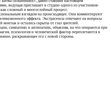
: Битва сильнейших», давно ставший настоящим
ми, ведущая приглашает в студию одного из участников-
 а как сложный и многослойный процесс.
ссиональным взглядом на происходящее. Они комментируют
 телевизионного эффекта. Экстрасенсы отвечают на вопросы
 монтаж и остались скрыты от глаз зрителей.
ции, симпатиях и антипатиях, объясняя, на что опираются при
магия, психология и человеческий фактор переплетаются в
ование, раскрывающее его с новой стороны.