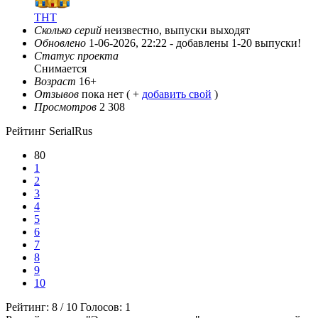
ТНТ
Сколько серий
неизвестно, выпуски выходят
Обновлено
1-06-2026, 22:22 -
добавлены 1-20 выпуски!
Статус проекта
Снимается
Возраст
16+
Отзывов
пока нет ( +
добавить свой
)
Просмотров
2 308
Рейтинг SerialRus
80
1
2
3
4
5
6
7
8
9
10
Рейтинг:
8
/
10
Голосов:
1