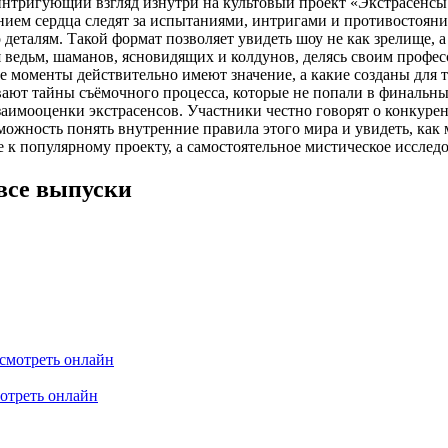
интригующий взгляд изнутри на культовый проект «Экстрасенсы
ем сердца следят за испытаниями, интригами и противостояния
о деталям. Такой формат позволяет увидеть шоу не как зрелище,
 ведьм, шаманов, ясновидящих и колдунов, делясь своим профе
ие моменты действительно имеют значение, а какие созданы для
ают тайны съёмочного процесса, которые не попали в финальный
аимооценки экстрасенсов. Участники честно говорят о конкурен
ожность понять внутренние правила этого мира и увидеть, как 
 к популярному проекту, а самостоятельное мистическое исслед
все выпуски