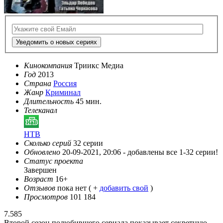
Уведомить о новых сериях
Кинокомпания
Триикс Медиа
Год
2013
Страна
Россия
Жанр
Криминал
Длительность
45 мин.
Телеканал
НТВ
Сколько серий
32 серии
Обновлено
20-09-2021, 20:06 -
добавлены все 1-32 серии!
Статус проекта
Завершен
Возраст
16+
Отзывов
пока нет ( +
добавить свой
)
Просмотров
101 184
7.585
Второй сезон полюбившего сериала показывает секретную