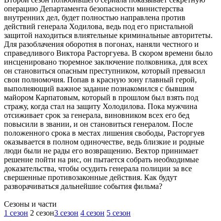
операцию Департамента безопасности министерства
внутренних дел, будет полностью направлена против
действий генерала Ходилова, ведь под его пристальной
защитой находиться влиятельные криминальные авторитеты.
Для разоблачения оборотня в погонах, наняли честного и
справедливого Виктора Расторгуева. В скором времени было
инсценировано тюремное заключение полковника, для всех
он становиться опасным преступником, который превысил
свои полномочия. Попав в красную зону главный герой,
выполняющий важное задание познакомился с бывшим
майором Карпатовым, который в прошлом был взять под
стражу, когда стал на защиту Холодилова. Пока мужчина
отсиживает срок за генерала, виновником всех его бед
повысили в звании, и он становиться генералом. После
положенного срока в местах лишения свободы, Расторгуев
оказывается в полном одиночестве, ведь близкие и родные
люди были не рады его возвращению. Вектор принимает
решение пойти на рис, он пытается собрать необходимые
доказательства, чтобы осудить генерала полиции за все
свершенные противозаконные действия. Как будут
разворачиваться дальнейшие события фильма?
Cезоны и части
1 сезон
2 сезон
3 сезон
4 сезон
5 сезон