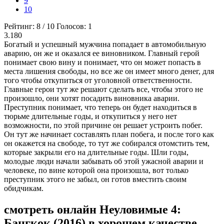
9
10
Рейтинг:
8
/
10
Голосов:
1
3.180
Богатый и успешный мужчина попадает в автомобильную
аварию, он же и оказался ее виновником. Главный герой
понимает свою вину и понимает, что он может попасть в
места лишения свободы, но все же он имеет много денег, для
того чтобы откупиться от уголовной ответственности.
Главные герои тут же решают сделать все, чтобы этого не
произошло, они хотят посадить виновника аварии.
Преступник понимает, что теперь он будет находиться в
тюрьме длительные годы, и откупиться у него нет
возможности, по этой причине он решает устроить побег.
Он тут же начинает составлять план побега, и после того как
он окажется на свободе, то тут же собирался отомстить тем,
которые закрыли его на длительные годы. Шли годы,
молодые люди начали забывать об этой ужасной аварии и
человеке, по вине которой она произошла, вот только
преступник этого не забыл, он готов вместить своим
обидчикам.
смотреть онлайн Неуловимые 4:
Бангкок (2016) в хорошем качестве