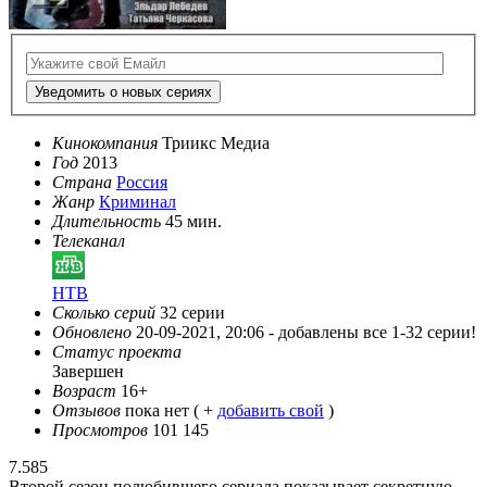
Уведомить о новых сериях
Кинокомпания
Триикс Медиа
Год
2013
Страна
Россия
Жанр
Криминал
Длительность
45 мин.
Телеканал
НТВ
Сколько серий
32 серии
Обновлено
20-09-2021, 20:06 -
добавлены все 1-32 серии!
Статус проекта
Завершен
Возраст
16+
Отзывов
пока нет ( +
добавить свой
)
Просмотров
101 145
7.585
Второй сезон полюбившего сериала показывает секретную