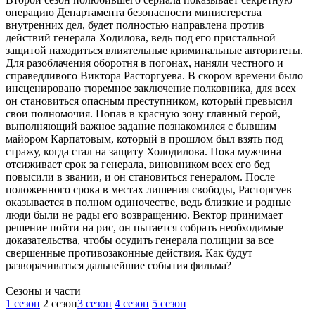
операцию Департамента безопасности министерства
внутренних дел, будет полностью направлена против
действий генерала Ходилова, ведь под его пристальной
защитой находиться влиятельные криминальные авторитеты.
Для разоблачения оборотня в погонах, наняли честного и
справедливого Виктора Расторгуева. В скором времени было
инсценировано тюремное заключение полковника, для всех
он становиться опасным преступником, который превысил
свои полномочия. Попав в красную зону главный герой,
выполняющий важное задание познакомился с бывшим
майором Карпатовым, который в прошлом был взять под
стражу, когда стал на защиту Холодилова. Пока мужчина
отсиживает срок за генерала, виновником всех его бед
повысили в звании, и он становиться генералом. После
положенного срока в местах лишения свободы, Расторгуев
оказывается в полном одиночестве, ведь близкие и родные
люди были не рады его возвращению. Вектор принимает
решение пойти на рис, он пытается собрать необходимые
доказательства, чтобы осудить генерала полиции за все
свершенные противозаконные действия. Как будут
разворачиваться дальнейшие события фильма?
Cезоны и части
1 сезон
2 сезон
3 сезон
4 сезон
5 сезон