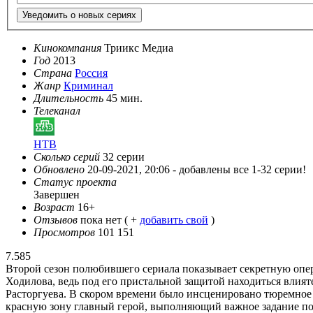
Уведомить о новых сериях
Кинокомпания
Триикс Медиа
Год
2013
Страна
Россия
Жанр
Криминал
Длительность
45 мин.
Телеканал
НТВ
Сколько серий
32 серии
Обновлено
20-09-2021, 20:06 -
добавлены все 1-32 серии!
Статус проекта
Завершен
Возраст
16+
Отзывов
пока нет ( +
добавить свой
)
Просмотров
101 151
7.585
Второй сезон полюбившего сериала показывает секретную опер
Ходилова, ведь под его пристальной защитой находиться влия
Расторгуева. В скором времени было инсценировано тюремное 
красную зону главный герой, выполняющий важное задание поз