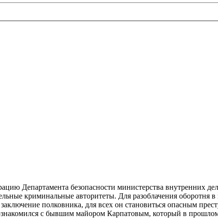
ацию Департамента безопасности министерства внутренних дел,
тельные криминальные авторитеты. Для разоблачения оборотня в 
заключение полковника, для всех он становиться опасным прес
накомился с бывшим майором Карпатовым, который в прошлом бы