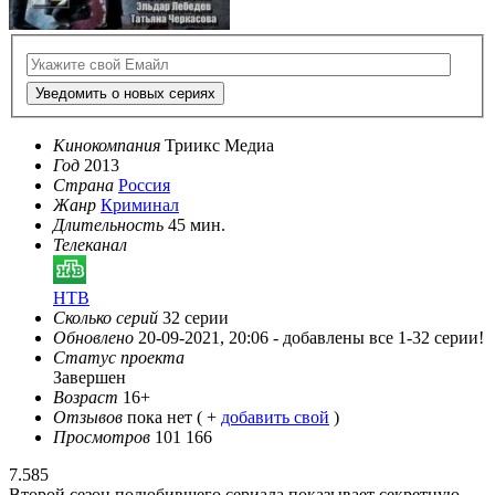
Уведомить о новых сериях
Кинокомпания
Триикс Медиа
Год
2013
Страна
Россия
Жанр
Криминал
Длительность
45 мин.
Телеканал
НТВ
Сколько серий
32 серии
Обновлено
20-09-2021, 20:06 -
добавлены все 1-32 серии!
Статус проекта
Завершен
Возраст
16+
Отзывов
пока нет ( +
добавить свой
)
Просмотров
101 166
7.585
Второй сезон полюбившего сериала показывает секретную