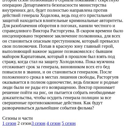
операцию Департамента безопасности министерства
внутренних дел, будет полностью направлена против
действий генерала Ходилова, ведь под его пристальной
защитой находиться влиятельные криминальные авторитеты.
Для разоблачения оборотня в погонах, наняли честного и
справедливого Виктора Расторгуева. В скором времени было
инсценировано тюремное заключение полковника, для всех
он становиться опасным преступником, который превысил
свои полномочия. Попав в красную зону главный герой,
выполняющий важное задание познакомился с бывшим
майором Карпатовым, который в прошлом был взять под
стражу, когда стал на защиту Холодилова. Пока мужчина
отсиживает срок за генерала, виновником всех его бед
повысили в звании, и он становиться генералом. После
положенного срока в местах лишения свободы, Расторгуев
оказывается в полном одиночестве, ведь близкие и родные
люди были не рады его возвращению. Вектор принимает
решение пойти на рис, он пытается собрать необходимые
доказательства, чтобы осудить генерала полиции за все
свершенные противозаконные действия. Как будут
разворачиваться дальнейшие события фильма?
Cезоны и части
1 сезон
2 сезон
3 сезон
4 сезон
5 сезон