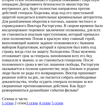
операцию Департамента безопасности министерства
внутренних дел, будет полностью направлена против
действий генерала Ходилова, ведь под его пристальной
защитой находиться влиятельные криминальные авторитеты.
Для разоблачения оборотня в погонах, наняли честного и
справедливого Виктора Расторгуева. В скором времени было
инсценировано тюремное заключение полковника, для всех
он становиться опасным преступником, который превысил
свои полномочия. Попав в красную зону главный герой,
выполняющий важное задание познакомился с бывшим
майором Карпатовым, который в прошлом был взять под
стражу, когда стал на защиту Холодилова. Пока мужчина
отсиживает срок за генерала, виновником всех его бед
повысили в звании, и он становиться генералом. После
положенного срока в местах лишения свободы, Расторгуев
оказывается в полном одиночестве, ведь близкие и родные
люди были не рады его возвращению. Вектор принимает
решение пойти на рис, он пытается собрать необходимые
доказательства, чтобы осудить генерала полиции за все
свершенные противозаконные действия. Как будут
разворачиваться дальнейшие события фильма?
Cезоны и части
1 сезон
2 сезон
3 сезон
4 сезон
5 сезон