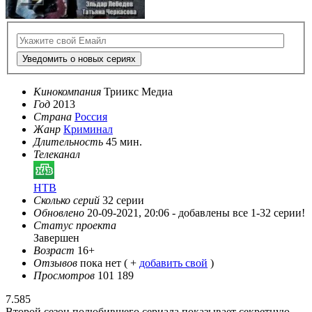
Уведомить о новых сериях
Кинокомпания
Триикс Медиа
Год
2013
Страна
Россия
Жанр
Криминал
Длительность
45 мин.
Телеканал
НТВ
Сколько серий
32 серии
Обновлено
20-09-2021, 20:06 -
добавлены все 1-32 серии!
Статус проекта
Завершен
Возраст
16+
Отзывов
пока нет ( +
добавить свой
)
Просмотров
101 189
7.585
Второй сезон полюбившего сериала показывает секретную