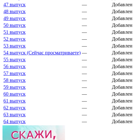
47 выпуск
—
Добавлен
48 выпуск
—
Добавлен
49 выпуск
—
Добавлен
50 выпуск
—
Добавлен
51 выпуск
—
Добавлен
52 выпуск
—
Добавлен
53 выпуск
—
Добавлен
54 выпуск (Сейчас просматриваете)
—
Добавлен
55 выпуск
—
Добавлен
56 выпуск
—
Добавлен
57 выпуск
—
Добавлен
58 выпуск
—
Добавлен
59 выпуск
—
Добавлен
60 выпуск
—
Добавлен
61 выпуск
—
Добавлен
62 выпуск
—
Добавлен
63 выпуск
—
Добавлен
64 выпуск
—
Добавлен