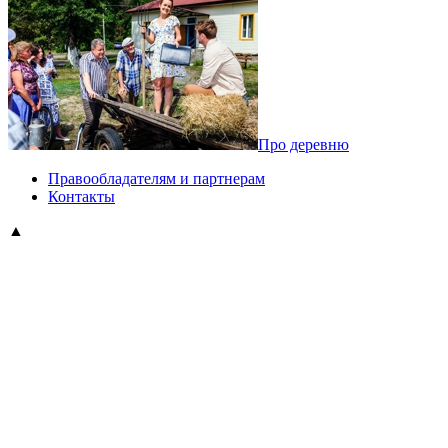
Про деревню
Правообладателям и партнерам
Контакты
▲