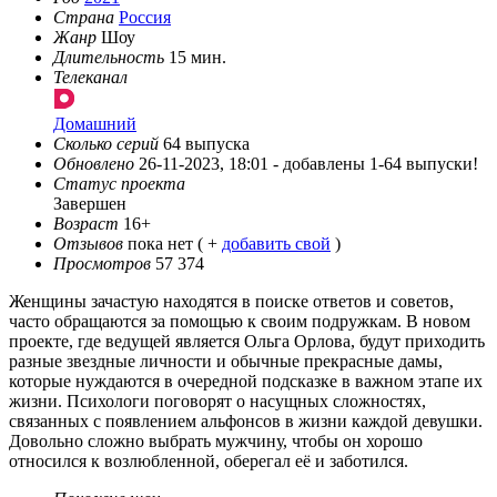
Страна
Россия
Жанр
Шоу
Длительность
15 мин.
Телеканал
Домашний
Сколько серий
64 выпуска
Обновлено
26-11-2023, 18:01 -
добавлены 1-64 выпуски!
Статус проекта
Завершен
Возраст
16+
Отзывов
пока нет ( +
добавить свой
)
Просмотров
57 374
Женщины зачастую находятся в поиске ответов и советов,
часто обращаются за помощью к своим подружкам. В новом
проекте, где ведущей является Ольга Орлова, будут приходить
разные звездные личности и обычные прекрасные дамы,
которые нуждаются в очередной подсказке в важном этапе их
жизни. Психологи поговорят о насущных сложностях,
связанных с появлением альфонсов в жизни каждой девушки.
Довольно сложно выбрать мужчину, чтобы он хорошо
относился к возлюбленной, оберегал её и заботился.