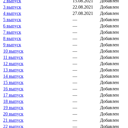
2 выпуск
15.08.2021
Добавлен
3 выпуск
22.08.2021
Добавлен
4 выпуск
27.08.2021
Добавлен
5 выпуск
—
Добавлен
6 выпуск
—
Добавлен
7 выпуск
—
Добавлен
8 выпуск
—
Добавлен
9 выпуск
—
Добавлен
10 выпуск
—
Добавлен
11 выпуск
—
Добавлен
12 выпуск
—
Добавлен
13 выпуск
—
Добавлен
14 выпуск
—
Добавлен
15 выпуск
—
Добавлен
16 выпуск
—
Добавлен
17 выпуск
—
Добавлен
18 выпуск
—
Добавлен
19 выпуск
—
Добавлен
20 выпуск
—
Добавлен
21 выпуск
—
Добавлен
22 выпуск
—
Добавлен