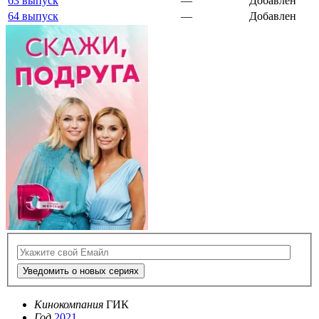
63 выпуск
—
Добавлен
64 выпуск
—
Добавлен
Уведомить о новых сериях
Кинокомпания
ГИК
Год
2021