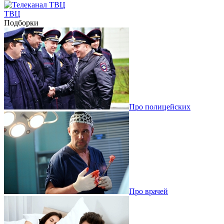
ТВЦ
Подборки
Про полицейских
Про врачей