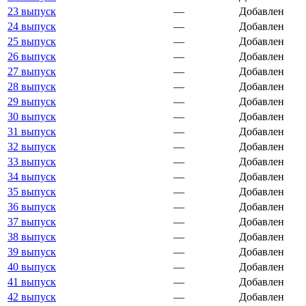
23 выпуск
—
Добавлен
24 выпуск
—
Добавлен
25 выпуск
—
Добавлен
26 выпуск
—
Добавлен
27 выпуск
—
Добавлен
28 выпуск
—
Добавлен
29 выпуск
—
Добавлен
30 выпуск
—
Добавлен
31 выпуск
—
Добавлен
32 выпуск
—
Добавлен
33 выпуск
—
Добавлен
34 выпуск
—
Добавлен
35 выпуск
—
Добавлен
36 выпуск
—
Добавлен
37 выпуск
—
Добавлен
38 выпуск
—
Добавлен
39 выпуск
—
Добавлен
40 выпуск
—
Добавлен
41 выпуск
—
Добавлен
42 выпуск
—
Добавлен