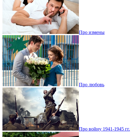
Про измены
Про любовь
Про войну 1941-1945 гг.