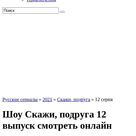
Русские сериалы
»
2021
»
Скажи, подруга
» 12 серия
Шоу Скажи, подруга 12
выпуск смотреть онлайн