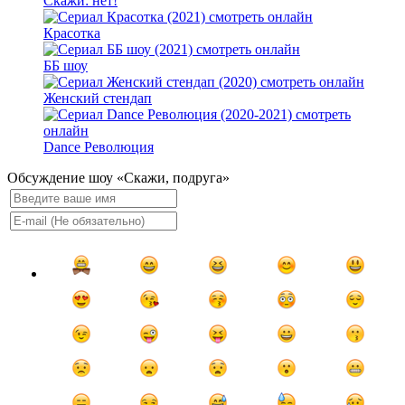
Скажи: нет!
Красотка
ББ шоу
Женский стендап
Dance Революция
Обсуждение шоу «Скажи, подруга»