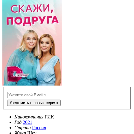
Уведомить о новых сериях
Кинокомпания
ГИК
Год
2021
Страна
Россия
Жанр
Шоу