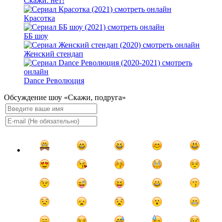
Скажи: нет!
Красотка
ББ шоу
Женский стендап
Dance Революция
Обсуждение шоу «Скажи, подруга»