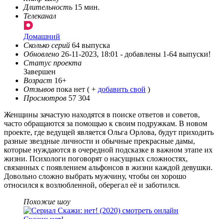
Длительность
15 мин.
Телеканал
Домашний
Сколько серий
64 выпуска
Обновлено
26-11-2023, 18:01 -
добавлены 1-64 выпуски!
Статус проекта
Завершен
Возраст
16+
Отзывов
пока нет ( +
добавить свой
)
Просмотров
57 304
Женщины зачастую находятся в поиске ответов и советов,
часто обращаются за помощью к своим подружкам. В новом
проекте, где ведущей является Ольга Орлова, будут приходить
разные звездные личности и обычные прекрасные дамы,
которые нуждаются в очередной подсказке в важном этапе их
жизни. Психологи поговорят о насущных сложностях,
связанных с появлением альфонсов в жизни каждой девушки.
Довольно сложно выбрать мужчину, чтобы он хорошо
относился к возлюбленной, оберегал её и заботился.
Похожие шоу