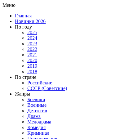
Меню
Главная
Новинки 2026
По году
2025
2024
2023
2022
2021
2020
2019
2018
По стране
Российские
СССР (Советские)
Жанры
Боевики
Военные
Детектив
Драма
Мелодрама
Комедия
Криминал
Приключения