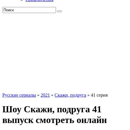
Русские сериалы
»
2021
»
Скажи, подруга
» 41 серия
Шоу Скажи, подруга 41
выпуск смотреть онлайн