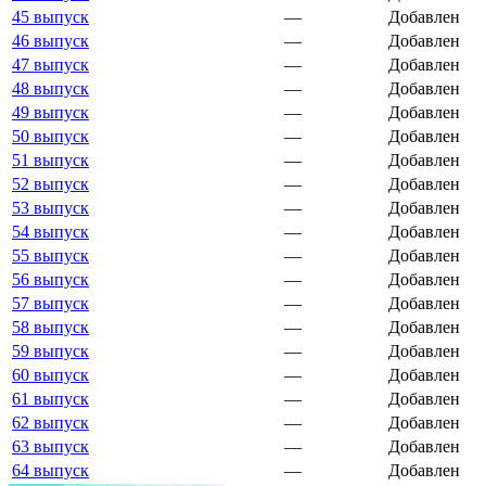
45 выпуск
—
Добавлен
46 выпуск
—
Добавлен
47 выпуск
—
Добавлен
48 выпуск
—
Добавлен
49 выпуск
—
Добавлен
50 выпуск
—
Добавлен
51 выпуск
—
Добавлен
52 выпуск
—
Добавлен
53 выпуск
—
Добавлен
54 выпуск
—
Добавлен
55 выпуск
—
Добавлен
56 выпуск
—
Добавлен
57 выпуск
—
Добавлен
58 выпуск
—
Добавлен
59 выпуск
—
Добавлен
60 выпуск
—
Добавлен
61 выпуск
—
Добавлен
62 выпуск
—
Добавлен
63 выпуск
—
Добавлен
64 выпуск
—
Добавлен