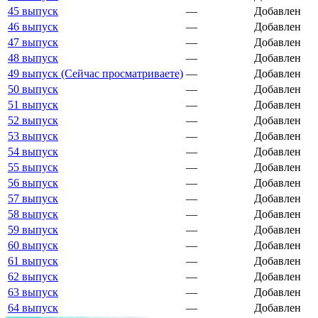
45 выпуск
—
Добавлен
46 выпуск
—
Добавлен
47 выпуск
—
Добавлен
48 выпуск
—
Добавлен
49 выпуск (Сейчас просматриваете)
—
Добавлен
50 выпуск
—
Добавлен
51 выпуск
—
Добавлен
52 выпуск
—
Добавлен
53 выпуск
—
Добавлен
54 выпуск
—
Добавлен
55 выпуск
—
Добавлен
56 выпуск
—
Добавлен
57 выпуск
—
Добавлен
58 выпуск
—
Добавлен
59 выпуск
—
Добавлен
60 выпуск
—
Добавлен
61 выпуск
—
Добавлен
62 выпуск
—
Добавлен
63 выпуск
—
Добавлен
64 выпуск
—
Добавлен