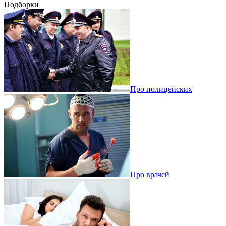
Подборки
Про полицейских
Про врачей