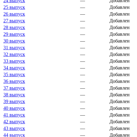
24 выпуск
—
Добавлен
25 выпуск
—
Добавлен
26 выпуск
—
Добавлен
27 выпуск
—
Добавлен
28 выпуск
—
Добавлен
29 выпуск
—
Добавлен
30 выпуск
—
Добавлен
31 выпуск
—
Добавлен
32 выпуск
—
Добавлен
33 выпуск
—
Добавлен
34 выпуск
—
Добавлен
35 выпуск
—
Добавлен
36 выпуск
—
Добавлен
37 выпуск
—
Добавлен
38 выпуск
—
Добавлен
39 выпуск
—
Добавлен
40 выпуск
—
Добавлен
41 выпуск
—
Добавлен
42 выпуск
—
Добавлен
43 выпуск
—
Добавлен
44 выпуск
—
Добавлен