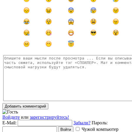
Добавить комментарий
Войдите
или
зарегистрируйтесь!
E-Mail:
Забыли?
Пароль:
Чужой компьютер
Войти