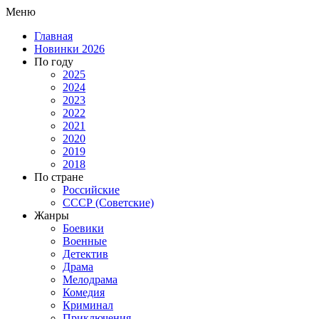
Меню
Главная
Новинки 2026
По году
2025
2024
2023
2022
2021
2020
2019
2018
По стране
Российские
СССР (Советские)
Жанры
Боевики
Военные
Детектив
Драма
Мелодрама
Комедия
Криминал
Приключения