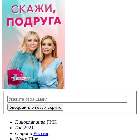
Уведомить о новых сериях
Кинокомпания
ГИК
Год
2021
Страна
Россия
Жанр
Шоу