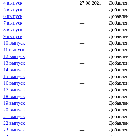
4 выпуск
27.08.2021
Добавлен
5 выпуск
—
Добавлен
6 выпуск
—
Добавлен
7 выпуск
—
Добавлен
8 выпуск
—
Добавлен
9 выпуск
—
Добавлен
10 выпуск
—
Добавлен
11 выпуск
—
Добавлен
12 выпуск
—
Добавлен
13 выпуск
—
Добавлен
14 выпуск
—
Добавлен
15 выпуск
—
Добавлен
16 выпуск
—
Добавлен
17 выпуск
—
Добавлен
18 выпуск
—
Добавлен
19 выпуск
—
Добавлен
20 выпуск
—
Добавлен
21 выпуск
—
Добавлен
22 выпуск
—
Добавлен
23 выпуск
—
Добавлен