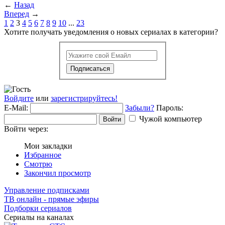
←
Назад
Вперед
→
1
2
3
4
5
6
7
8
9
10
...
23
Хотите получать уведомления о новых сериалах в категории?
Подписаться
Войдите
или
зарегистрируйтесь!
E-Mail:
Забыли?
Пароль:
Чужой компьютер
Войти
Войти через:
Мои закладки
Избранное
Смотрю
Закончил просмотр
Управление подписками
ТВ онлайн - прямые эфиры
Подборки сериалов
Сериалы на каналах