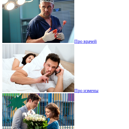
Про врачей
Про измены