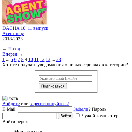
DACHA 10, 11 выпуск
Агент шоу
2018-2023
←
Назад
Вперед
→
1
...
5
6
7
8
9
10
11
12
13
...
23
Хотите получать уведомления о новых сериалах в категории?
Подписаться
Войдите
или
зарегистрируйтесь!
E-Mail:
Забыли?
Пароль:
Чужой компьютер
Войти
Войти через:
Мои закладки