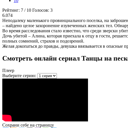
10
Рейтинг:
7
/
10
Голосов:
3
6.074
Неподалеку маленького провинциального поселка, на заброшен
– найдено целое захоронение изувеченных женских тел. Обна
Во время расследования стало известно, что среди зверски уб
Дочь убитой – Алина, которая приехала к отцу в гости, решае
полных сомнений, страхов и подозрений.
Желая докопаться до правды, девушка ввязывается в опасные п
Смотреть онлайн сериал Танцы на песке
Плеер
Выберите серию:
Сохрани себе на страницу