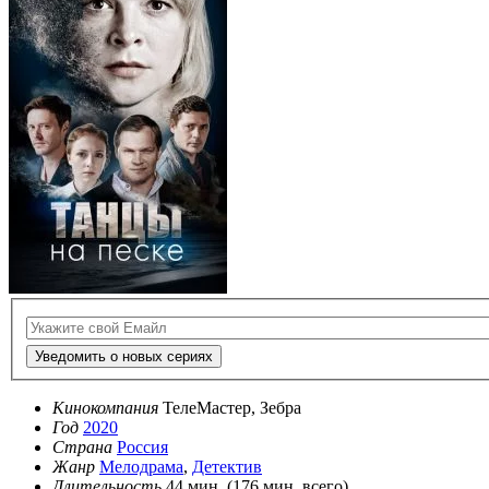
Уведомить о новых сериях
Кинокомпания
ТелеМастер, Зебра
Год
2020
Страна
Россия
Жанр
Мелодрама
,
Детектив
Длительность
44 мин. (176 мин. всего)