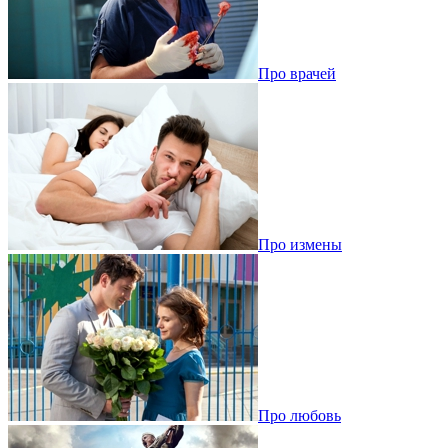
Про врачей
Про измены
Про любовь