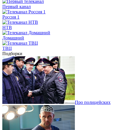
Первый канал
Россия 1
НТВ
Домашний
ТВЦ
Подборки
Про полицейских