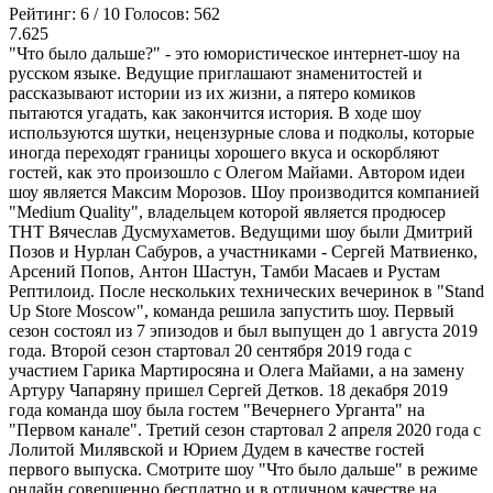
Рейтинг:
6
/
10
Голосов:
562
7.625
"Что было дальше?" - это юмористическое интернет-шоу на
русском языке. Ведущие приглашают знаменитостей и
рассказывают истории из их жизни, а пятеро комиков
пытаются угадать, как закончится история. В ходе шоу
используются шутки, нецензурные слова и подколы, которые
иногда переходят границы хорошего вкуса и оскорбляют
гостей, как это произошло с Олегом Майами. Автором идеи
шоу является Максим Морозов. Шоу производится компанией
"Medium Quality", владельцем которой является продюсер
ТНТ Вячеслав Дусмухаметов. Ведущими шоу были Дмитрий
Позов и Нурлан Сабуров, а участниками - Сергей Матвиенко,
Арсений Попов, Антон Шастун, Тамби Масаев и Рустам
Рептилоид. После нескольких технических вечеринок в "Stand
Up Store Moscow", команда решила запустить шоу. Первый
сезон состоял из 7 эпизодов и был выпущен до 1 августа 2019
года. Второй сезон стартовал 20 сентября 2019 года с
участием Гарика Мартиросяна и Олега Майами, а на замену
Артуру Чапаряну пришел Сергей Детков. 18 декабря 2019
года команда шоу была гостем "Вечернего Урганта" на
"Первом канале". Третий сезон стартовал 2 апреля 2020 года с
Лолитой Милявской и Юрием Дудем в качестве гостей
первого выпуска. Смотрите шоу "Что было дальше" в режиме
онлайн совершенно бесплатно и в отличном качестве на