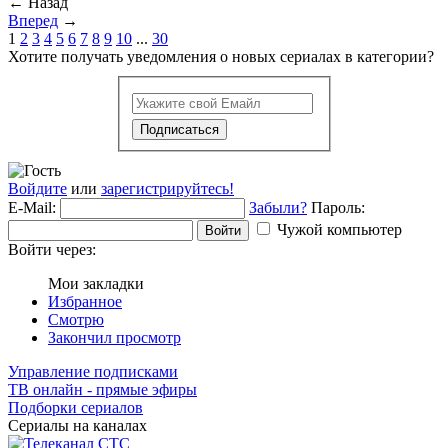
←
Назад
Вперед
→
1
2
3
4
5
6
7
8
9
10
...
30
Хотите получать уведомления о новых сериалах в категории?
Подписаться
Войдите
или
зарегистрируйтесь!
E-Mail:
Забыли?
Пароль:
Чужой компьютер
Войти
Войти через:
Мои закладки
Избранное
Смотрю
Закончил просмотр
Управление подписками
ТВ онлайн - прямые эфиры
Подборки сериалов
Сериалы на каналах