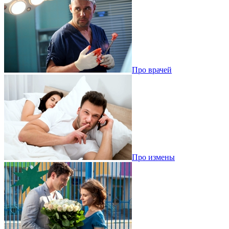
Про врачей
Про измены