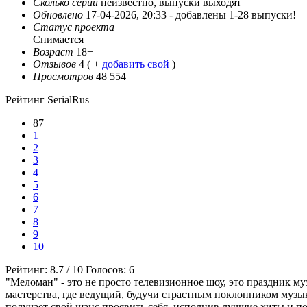
Сколько серий
неизвестно, выпуски выходят
Обновлено
17-04-2026, 20:33 -
добавлены 1-28 выпуски!
Статус проекта
Снимается
Возраст
18+
Отзывов
4
( +
добавить свой
)
Просмотров
48 554
Рейтинг SerialRus
87
1
2
3
4
5
6
7
8
9
10
Рейтинг:
8.7
/
10
Голосов:
6
"Меломан" - это не просто телевизионное шоу, это праздник м
мастерства, где ведущий, будучи страстным поклонником музы
получает свой шанс проявить себя, исполнив лучшие хиты и 