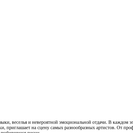
узыки, веселья и невероятной эмоциональной отдачи. В каждом э
ки, приглашает на сцену самых разнообразных артистов. От пр
полюбившиеся песни.