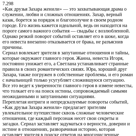
7.298
«Как друзья Захара женили» — это захватывающая драма о
служении, любви и сложных отношениях. Захар, верный
казак, борется за порядок и благополучие в своем родном
городе. Его жизнь кажется идеальной, ведь он находится на
пороге самого важного события — свадьбы с возлюбленной.
Однако резкий поворот событий оставляет его в шоке, когда
его невеста внезапно отказывается от брака, не разъяснив
причины.
Сериал вовлекает зрителя в запутанные отношения и тайны,
которые окружают главного героя. Жанна, невеста Игоря,
постоянно унижает его, а Светлана устанавливает странные
правила в своих романтических связях. Юра, хороший друг
Захара, также погружен в собственные проблемы, и его роман
с начальницей только усугубляет сложившуюся ситуацию.
Все это ведет к уверенности главного героя в измене невесты,
что толкает его на поиск истины, сопровождаемый самыми
неожиданными и запутанными ситуациями.
Переплетая интриги и непредсказуемые повороты событий,
«Как друзья Захара женили» предлагает зрителям
увлекательное путешествие сквозь сложные человеческие
отношения, где каждый персонаж несет свои секреты и
загадки. Сериал заставляет задуматься о верности, доверии и
истине в отношениях, разворачивая историю, которая
оставляет зрителя в поиске ответов на многочисленные