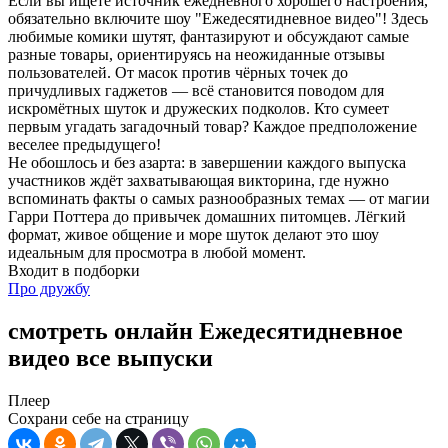
Если вы ищете источник ежедневного хорошего настроения,
обязательно включите шоу "Ежедесятидневное видео"! Здесь
любимые комики шутят, фантазируют и обсуждают самые
разные товары, ориентируясь на неожиданные отзывы
пользователей. От масок против чёрных точек до
причудливых гаджетов — всё становится поводом для
искромётных шуток и дружеских подколов. Кто сумеет
первым угадать загадочный товар? Каждое предположение
веселее предыдущего!
Не обошлось и без азарта: в завершении каждого выпуска
участников ждёт захватывающая викторина, где нужно
вспоминать факты о самых разнообразных темах — от магии
Гарри Поттера до привычек домашних питомцев. Лёгкий
формат, живое общение и море шуток делают это шоу
идеальным для просмотра в любой момент.
Входит в подборки
Про дружбу
смотреть онлайн Ежедесятидневное
видео все выпуски
Плеер
Сохрани себе на страницу