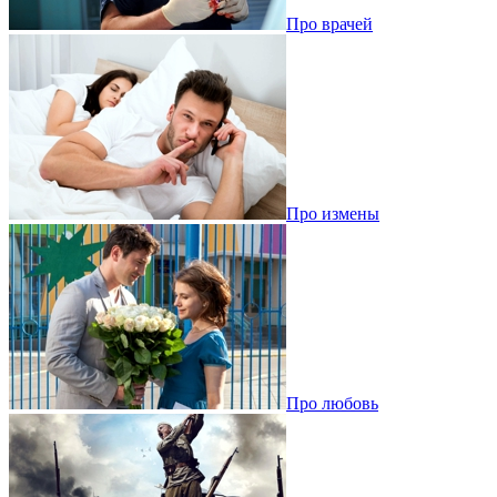
Про врачей
Про измены
Про любовь