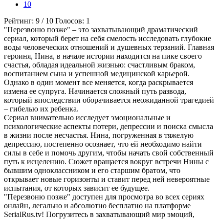
10
Рейтинг:
9
/
10
Голосов:
1
"Перезвоню позже" – это захватывающий драматический
сериал, который берет на себя смелость исследовать глубокие
воды человеческих отношений и душевных терзаний. Главная
героиня, Нина, в начале истории находится на пике своего
счастья, обладая идеальной жизнью: счастливым браком,
воспитанием сына и успешной медицинской карьерой.
Однако в один момент все меняется, когда раскрывается
измена ее супруга. Начинается сложный путь развода,
который впоследствии оборачивается неожиданной трагедией
– гибелью их ребенка.
Сериал внимательно исследует эмоциональные и
психологические аспекты потери, депрессии и поиска смысла
в жизни после несчастья. Нина, погруженная в тяжелую
депрессию, постепенно осознает, что ей необходимо найти
силы в себе и помочь другим, чтобы начать свой собственный
путь к исцелению. Сюжет вращается вокруг встречи Нины с
бывшим одноклассником и его старшим братом, что
открывает новые горизонты и ставит перед ней невероятные
испытания, от которых зависит ее будущее.
"Перезвоню позже" доступен для просмотра во всех сериях
онлайн, легально и абсолютно бесплатно на платформе
SerialRus.tv! Погрузитесь в захватывающий мир эмоций,