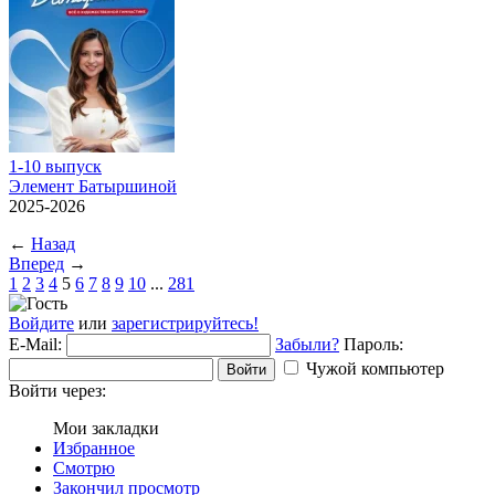
1-10 выпуск
Элемент Батыршиной
2025-2026
←
Назад
Вперед
→
1
2
3
4
5
6
7
8
9
10
...
281
Войдите
или
зарегистрируйтесь!
E-Mail:
Забыли?
Пароль:
Чужой компьютер
Войти
Войти через:
Мои закладки
Избранное
Смотрю
Закончил просмотр