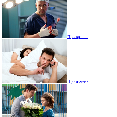
Про врачей
Про измены