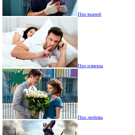
Про врачей
Про измены
Про любовь