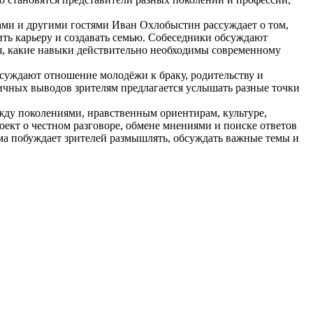
ми и другими гостями Иван Охлобыстин рассуждает о том,
ить карьеру и создавать семью. Собеседники обсуждают
я, какие навыки действительно необходимы современному
суждают отношение молодёжи к браку, родительству и
ричных выводов зрителям предлагается услышать разные точки
ду поколениями, нравственным ориентирам, культуре,
ект о честном разговоре, обмене мнениями и поиске ответов
ма побуждает зрителей размышлять, обсуждать важные темы и