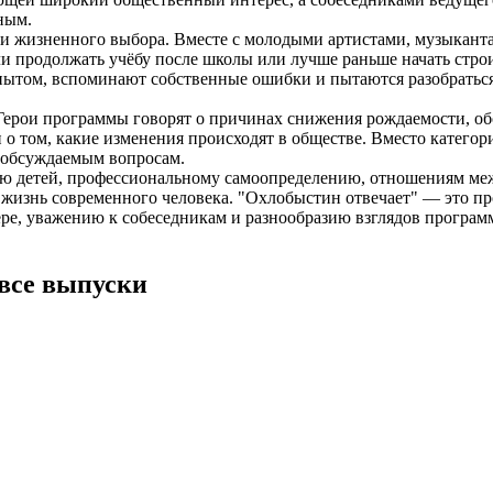
ным.
и жизненного выбора. Вместе с молодыми артистами, музыканта
ли продолжать учёбу после школы или лучше раньше начать стро
пытом, вспоминают собственные ошибки и пытаются разобратьс
Герои программы говорят о причинах снижения рождаемости, об
 о том, какие изменения происходят в обществе. Вместо катего
о обсуждаемым вопросам.
 детей, профессиональному самоопределению, отношениям меж
жизнь современного человека. "Охлобыстин отвечает" — это про
ре, уважению к собеседникам и разнообразию взглядов програм
все выпуски