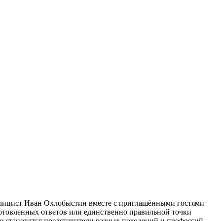
ублицист Иван Охлобыстин вместе с приглашёнными гостями
готовленных ответов или единственно правильной точки
 становятся представители разных поколений и профессий,