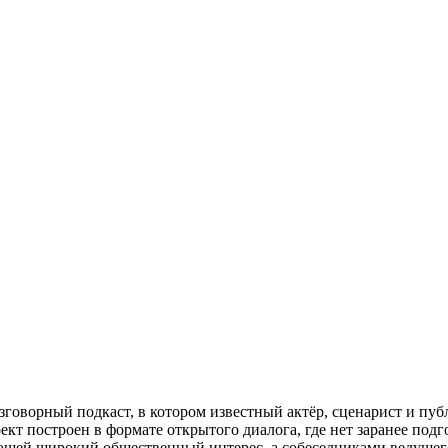
зговорный подкаст, в котором известный актёр, сценарист и п
кт построен в формате открытого диалога, где нет заранее под
щей широкий общественный интерес, а собеседниками ведущего