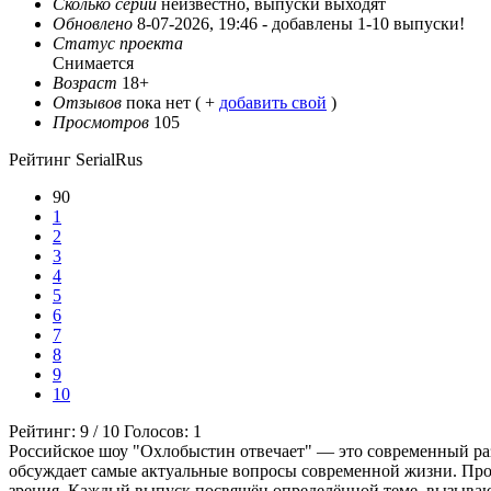
Сколько серий
неизвестно, выпуски выходят
Обновлено
8-07-2026, 19:46 -
добавлены 1-10 выпуски!
Статус проекта
Снимается
Возраст
18+
Отзывов
пока нет ( +
добавить свой
)
Просмотров
105
Рейтинг SerialRus
90
1
2
3
4
5
6
7
8
9
10
Рейтинг:
9
/
10
Голосов:
1
Российское шоу "Охлобыстин отвечает" — это современный ра
обсуждает самые актуальные вопросы современной жизни. Прое
зрения. Каждый выпуск посвящён определённой теме, вызываю