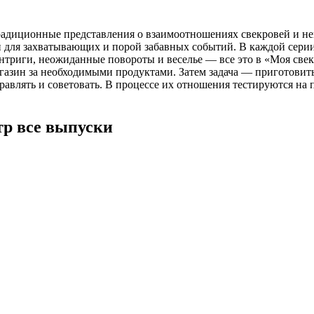
традиционные представления о взаимоотношениях свекровей и 
й для захватывающих и порой забавных событий. В каждой серии 
Интриги, неожиданные повороты и веселье — все это в «Моя све
агазин за необходимыми продуктами. Затем задача — приготовит
авлять и советовать. В процессе их отношения тестируются на п
тр все выпуски