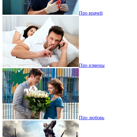
Про врачей
Про измены
Про любовь