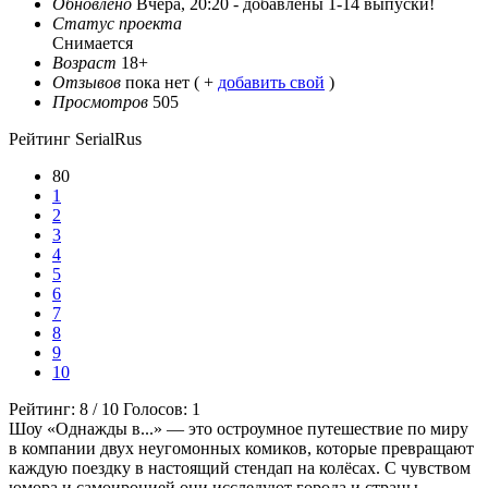
Обновлено
Вчера, 20:20 -
добавлены 1-14 выпуски!
Статус проекта
Снимается
Возраст
18+
Отзывов
пока нет ( +
добавить свой
)
Просмотров
505
Рейтинг SerialRus
80
1
2
3
4
5
6
7
8
9
10
Рейтинг:
8
/
10
Голосов:
1
Шоу «Однажды в...» — это остроумное путешествие по миру
в компании двух неугомонных комиков, которые превращают
каждую поездку в настоящий стендап на колёсах. С чувством
юмора и самоиронией они исследуют города и страны,