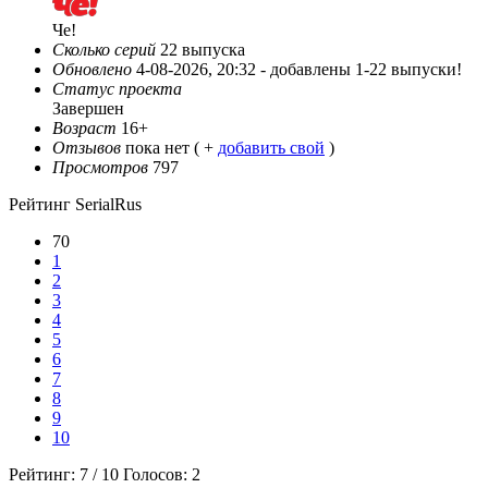
Че!
Сколько серий
22 выпуска
Обновлено
4-08-2026, 20:32 -
добавлены 1-22 выпуски!
Статус проекта
Завершен
Возраст
16+
Отзывов
пока нет ( +
добавить свой
)
Просмотров
797
Рейтинг SerialRus
70
1
2
3
4
5
6
7
8
9
10
Рейтинг:
7
/
10
Голосов:
2