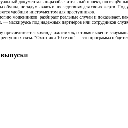
ктуальный документально-разоблачительный проект, посвящённ
ы обмана, не задумываясь о последствиях для своих жертв. По
овятся удобным инструментом для преступников.
гию мошенников, разбирает реальные случаи и показывает, как
— маскируясь под надёжных партнёров или сотрудников служб. 
у присоединяется команда охотников, готовая вывести злоумышл
еступных схем. "Охотники 10 сезон" — это программа о бдитель
е выпуски