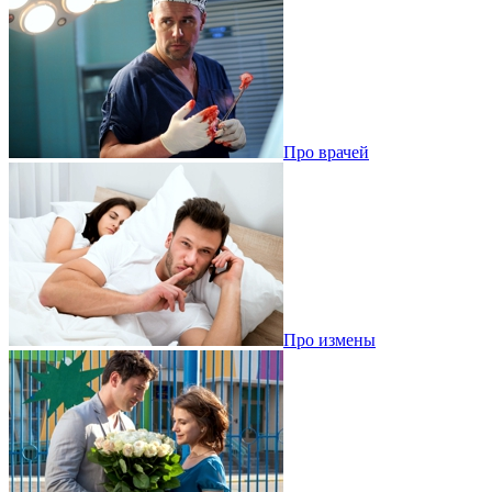
Про врачей
Про измены