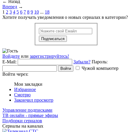
←
Назад
Вперед
→
1
2
3
4
5
6
7
8
9
10
...
18
Хотите получать уведомления о новых сериалах в категории?
Подписаться
Войдите
или
зарегистрируйтесь!
E-Mail:
Забыли?
Пароль:
Чужой компьютер
Войти
Войти через:
Мои закладки
Избранное
Смотрю
Закончил просмотр
Управление подписками
ТВ онлайн - прямые эфиры
Подборки сериалов
Сериалы на каналах