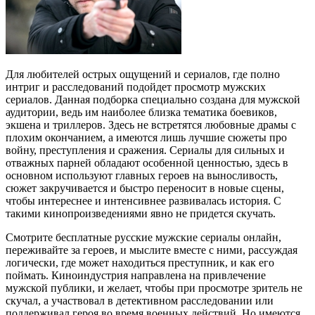
Для любителей острых ощущений и сериалов, где полно
интриг и расследований подойдет просмотр мужских
сериалов. Данная подборка специально создана для мужской
аудитории, ведь им наиболее близка тематика боевиков,
экшена и триллеров. Здесь не встретятся любовные драмы с
плохим окончанием, а имеются лишь лучшие сюжеты про
войну, преступления и сражения. Сериалы для сильных и
отважных парней обладают особенной ценностью, здесь в
основном используют главных героев на выносливость,
сюжет закручивается и быстро переносит в новые сцены,
чтобы интереснее и интенсивнее развивалась история. С
такими кинопроизведениями явно не придется скучать.
Смотрите бесплатные русские мужские сериалы онлайн,
переживайте за героев, и мыслите вместе с ними, рассуждая
логически, где может находиться преступник, и как его
поймать. Киноиндустрия направлена на привлечение
мужской публики, и желает, чтобы при просмотре зритель не
скучал, а участвовал в детективном расследовании или
поддерживал героя во время военных действий. Но имеются