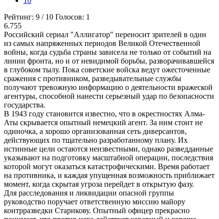
10
Рейтинг:
9
/
10
Голосов:
1
6.755
Российский сериал "Аллигатор" переносит зрителей в один
из самых напряженных периодов Великой Отечественной
войны, когда судьба страны зависела не только от событий на
линии фронта, но и от невидимой борьбы, разворачивавшейся
в глубоком тылу. Пока советские войска ведут ожесточенные
сражения с противником, разведывательные службы
получают тревожную информацию о деятельности вражеской
агентуры, способной нанести серьезный удар по безопасности
государства.
В 1943 году становится известно, что в окрестностях Алма-
Аты скрывается опытный немецкий агент. За ним стоит не
одиночка, а хорошо организованная сеть диверсантов,
действующих по тщательно разработанному плану. Их
истинные цели остаются неизвестными, однако разведданные
указывают на подготовку масштабной операции, последствия
которой могут оказаться катастрофическими. Время работает
на противника, и каждая упущенная возможность приближает
момент, когда скрытая угроза перейдет в открытую фазу.
Для расследования и ликвидации опасной группы
руководство поручает ответственную миссию майору
контрразведки Старикову. Опытный офицер прекрасно