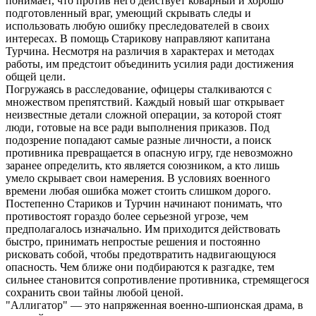
понимает, что против него действует коварный и хорошо
подготовленный враг, умеющий скрывать следы и
использовать любую ошибку преследователей в своих
интересах. В помощь Старикову направляют капитана
Турчина. Несмотря на различия в характерах и методах
работы, им предстоит объединить усилия ради достижения
общей цели.
Погружаясь в расследование, офицеры сталкиваются с
множеством препятствий. Каждый новый шаг открывает
неизвестные детали сложной операции, за которой стоят
люди, готовые на все ради выполнения приказов. Под
подозрение попадают самые разные личности, а поиск
противника превращается в опасную игру, где невозможно
заранее определить, кто является союзником, а кто лишь
умело скрывает свои намерения. В условиях военного
времени любая ошибка может стоить слишком дорого.
Постепенно Стариков и Турчин начинают понимать, что
противостоят гораздо более серьезной угрозе, чем
предполагалось изначально. Им приходится действовать
быстро, принимать непростые решения и постоянно
рисковать собой, чтобы предотвратить надвигающуюся
опасность. Чем ближе они подбираются к разгадке, тем
сильнее становится сопротивление противника, стремящегося
сохранить свои тайны любой ценой.
"Аллигатор" — это напряженная военно-шпионская драма, в