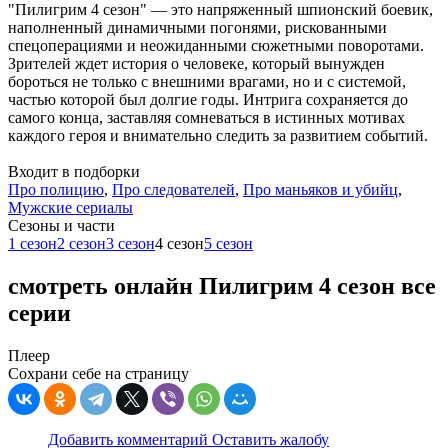
"Пилигрим 4 сезон" — это напряженный шпионский боевик,
наполненный динамичными погонями, рискованными
спецоперациями и неожиданными сюжетными поворотами.
Зрителей ждет история о человеке, который вынужден
бороться не только с внешними врагами, но и с системой,
частью которой был долгие годы. Интрига сохраняется до
самого конца, заставляя сомневаться в истинных мотивах
каждого героя и внимательно следить за развитием событий.
Входит в подборки
Про полицию
,
Про следователей
,
Про маньяков и убийц
,
Мужские сериалы
Cезоны и части
1 сезон
2 сезон
3 сезон
4 сезон
5 сезон
смотреть онлайн Пилигрим 4 сезон все
серии
Плеер
Сохрани себе на страницу
Добавить комментарий
Оставить жалобу