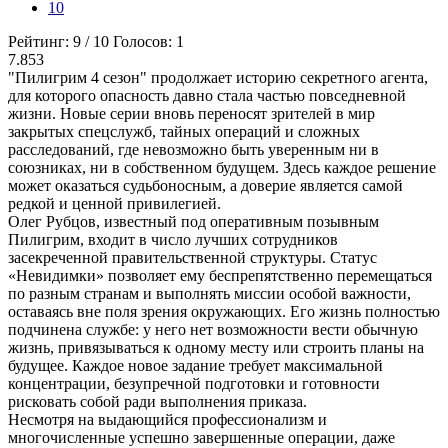
10
Рейтинг:
9
/
10
Голосов:
1
7.853
"Пилигрим 4 сезон" продолжает историю секретного агента,
для которого опасность давно стала частью повседневной
жизни. Новые серии вновь переносят зрителей в мир
закрытых спецслужб, тайных операций и сложных
расследований, где невозможно быть уверенным ни в
союзниках, ни в собственном будущем. Здесь каждое решение
может оказаться судьбоносным, а доверие является самой
редкой и ценной привилегией.
Олег Рубцов, известный под оперативным позывным
Пилигрим, входит в число лучших сотрудников
засекреченной правительственной структуры. Статус
«Невидимки» позволяет ему беспрепятственно перемещаться
по разным странам и выполнять миссии особой важности,
оставаясь вне поля зрения окружающих. Его жизнь полностью
подчинена службе: у него нет возможности вести обычную
жизнь, привязываться к одному месту или строить планы на
будущее. Каждое новое задание требует максимальной
концентрации, безупречной подготовки и готовности
рисковать собой ради выполнения приказа.
Несмотря на выдающийся профессионализм и
многочисленные успешно завершенные операции, даже