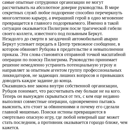
самые опытные сотрудники организации не могут
рассчитывать на абсолютное доверие руководства. В мире
секретных служб любое подозрение способно перечеркнуть
многолетнюю карьеру, а вчерашний герой в одно мгновение
превращается в главного подозреваемого. Именно в такой
ситуации оказывается Пилигрим после трагической гибели
своего коллеги, известного под позывным Беркут.
Незадолго до смерти в загадочной автомобильной аварии
Беркут успевает передать в Центр тревожное сообщение, в
котором обвиняет Рубцова в предательстве и невыполнении
приказа. Эти слова становятся отправной точкой масштабной
операции по поиску Пилигрима. Руководство принимает
решение немедленно устранить потенциальную угрозу и
направляет за опытным агентом группу профессиональных
ликвидаторов, не задающих лишних вопросов и привыкших
доводить каждое задание до конца.
Оказавшись вне закона внутри собственной организации,
Рубцов понимает, что рассчитывать ему больше не на кого.
Теперь он вынужден скрываться от тех, с кем еще недавно
выполнял совместные операции, одновременно пытаясь
выяснить, кто стоит за обвинениями и почему его сделали
главной мишенью. Поиски истины превращаются в
смертельно опасную игру, где любой неверный шаг может
стать последним, а противник оказывается гораздо ближе, чем
кажется.