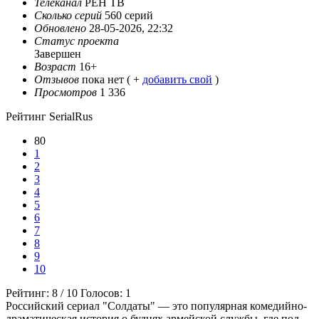
Телеканал
РЕН ТВ
Сколько серий
560 серий
Обновлено
28-05-2026, 22:32
Статус проекта
Завершен
Возраст
16+
Отзывов
пока нет ( +
добавить свой
)
Просмотров
1 336
Рейтинг SerialRus
80
1
2
3
4
5
6
7
8
9
10
Рейтинг:
8
/
10
Голосов:
1
Российский сериал "Солдаты" — это популярная комедийно-
драматическая история о буднях армейской службы, где под