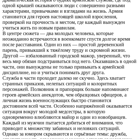
одной крышей оказываются люди с совершенно разными
характерами, привычками и взглядами на жизнь. Армия
становится для героев настоящей школой взросления,
проверкой на прочность и местом, где каждый вынужден
учиться жить по новым правилам.
В центре сюжета — два молодых человека, которые
неожиданно встречаются в военкомате спустя долгое время
после расставания. Один из них — простой деревенский
парень, привыкший к тяжёлому труду и скромной жизни.
Другой — избалованный городской мажор, уверенный, что
весь мир обязан подстраиваться под него. Оказавшись в одной
части, они вынуждены не только привыкать к армейской
дисциплине, но и учиться понимать друг друга.
Служба в части проходит далеко не скучно. Здесь хватает
странных приказов, нелепых ситуаций и колоритных
персонажей. Полковник и прапорщик больше напоминают
героев армейских анекдотов, чем образцовых офицеров, а
личная жизнь военнослужащих быстро становится
достоянием всей части. Особенно напряжённой оказывается
ситуация вокруг молодой медсестры, в которую
одновременно влюбляются майор и один из новобранцев.
Каждый из мужчин пытается добиться её внимания, что
приводит к множеству забавных и неловких ситуаций.
Однако за юмором скрываются и серьёзные темы: дружба,