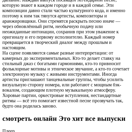
которую знают в каждом городе и в каждой семье. Эти
композиции давно стали частью культурного кода, и именно
поэтому к ним так тянутся артисты, композиторы и
аранжировщики. Они стремятся раскрыть песню иначе —
через обновлённый ритм, необычную подачу или
неожиданные интонации, сохранив при этом уважение к
оригиналу и его первому исполнителю. Каждый номер
превращается в творческий диалог между прошлым и
настоящим.
На сцене появляются самые разные интерпретации: от
камерных до экспериментальных. Кто-то делает ставку на
стильный джаз с богатыми гармониями, кто-то привносит
фольклорные мотивы и этническое звучание, а кто-то сочетает
электронную музыку с живыми инструментами. Иногда
артисты приглашают танцевальные группы, чтобы усилить
визуальную сторону номера, или работают с мощным бэк-
вокалом, создающим плотную музыкальную атмосферу.
Хоровые партии, оркестровые вступления, нестандартные
ритмы — всё это помогает известной песне прозвучать так,
будто она родилась заново.
смотреть онлайн Это хит все выпуски
Плеер