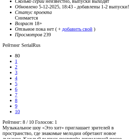
Сколько серий
неизвестно, выпуски выходят
Обновлено
5-12-2025, 18:43 -
добавлены 1-2 выпуски!
Статус проекта
Снимается
Возраст
18+
Отзывов
пока нет ( +
добавить свой
)
Просмотров
239
Рейтинг SerialRus
80
1
2
3
4
5
6
7
8
9
10
Рейтинг:
8
/
10
Голосов:
1
Музыкальное шоу «Это хит» приглашает зрителей в
пространство, где знакомые мелодии обретают новое
дыхание. Каждый выпуск посвящён легендарной песне,