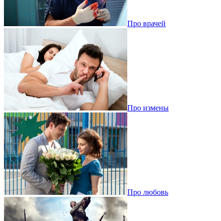
Про врачей
Про измены
Про любовь