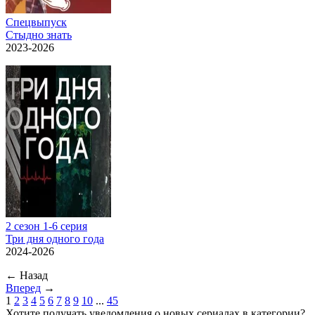
Спецвыпуск
Стыдно знать
2023-2026
2 сезон 1-6 серия
Три дня одного года
2024-2026
←
Назад
Вперед
→
1
2
3
4
5
6
7
8
9
10
...
45
Хотите получать уведомления о новых сериалах в категории?