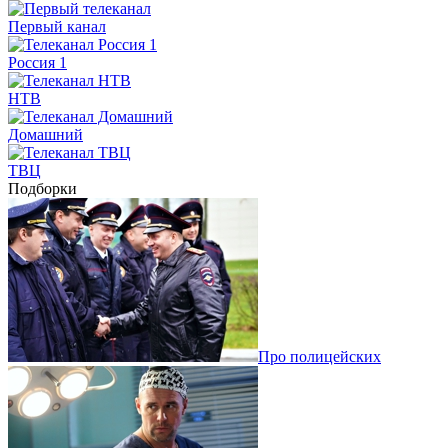
Первый канал
Россия 1
НТВ
Домашний
ТВЦ
Подборки
Про полицейских