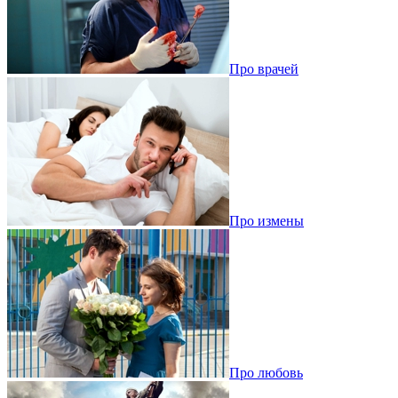
Про врачей
Про измены
Про любовь