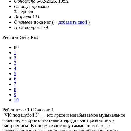
Обновлено
5-02-2025, 19:52
Статус проекта
Завершен
Возраст
12+
Отзывов
пока нет ( +
добавить свой
)
Просмотров
779
Рейтинг SerialRus
80
1
2
3
4
5
6
7
8
9
10
Рейтинг:
8
/
10
Голосов:
1
"VK под шубой 3" — это яркое и незабываемое музыкальное
событие, которое обязательно зарядит вас праздничным
настроением! В новом сезоне шоу самые популярные
отечественные звезды собираются на одной сцене, чтобы