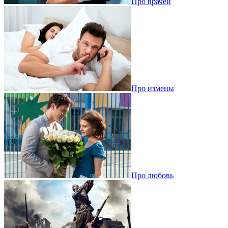
Про врачей
Про измены
Про любовь