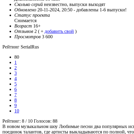
Сколько серий
неизвестно, выпуски выходят
Обновлено
20-11-2024, 20:50 -
добавлены 1-6 выпуски!
Статус проекта
Снимается
Возраст
16+
Отзывов
2
( +
добавить свой
)
Просмотров
3 600
Рейтинг SerialRus
80
1
2
3
4
5
6
7
8
9
10
Рейтинг:
8
/
10
Голосов:
88
В новом музыкальном шоу Любимые песни два популярных испо
поединок талантов, где артисты выкладываются по полной, чт