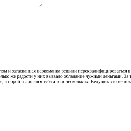
лом и затасканная наркоманка решили переквалифицироваться в 
олько же радости у них вызвало обладание чужими деньгами. За т
, а порой и лишался зуба а то и нескольких. Ведущих это не пок