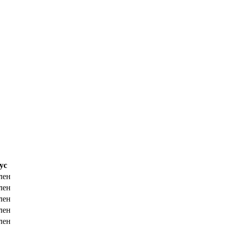
ус
лен
лен
лен
лен
лен