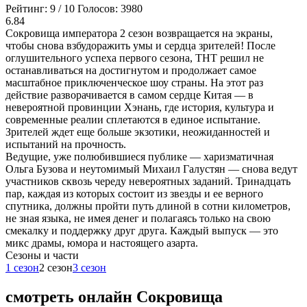
Рейтинг:
9
/
10
Голосов:
3980
6.84
Сокровища императора 2 сезон возвращается на экраны,
чтобы снова взбудоражить умы и сердца зрителей! После
оглушительного успеха первого сезона, ТНТ решил не
останавливаться на достигнутом и продолжает самое
масштабное приключенческое шоу страны. На этот раз
действие разворачивается в самом сердце Китая — в
невероятной провинции Хэнань, где история, культура и
современные реалии сплетаются в единое испытание.
Зрителей ждет еще больше экзотики, неожиданностей и
испытаний на прочность.
Ведущие, уже полюбившиеся публике — харизматичная
Ольга Бузова и неутомимый Михаил Галустян — снова ведут
участников сквозь череду невероятных заданий. Тринадцать
пар, каждая из которых состоит из звезды и ее верного
спутника, должны пройти путь длиной в сотни километров,
не зная языка, не имея денег и полагаясь только на свою
смекалку и поддержку друг друга. Каждый выпуск — это
микс драмы, юмора и настоящего азарта.
Cезоны и части
1 сезон
2 сезон
3 сезон
смотреть онлайн Сокровища