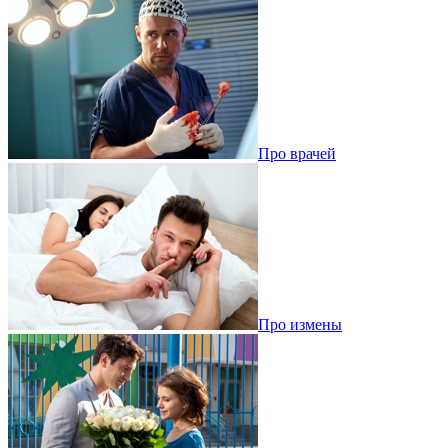
Про врачей
Про измены