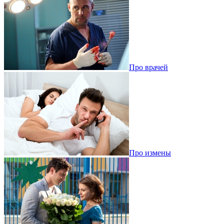
Про врачей
Про измены