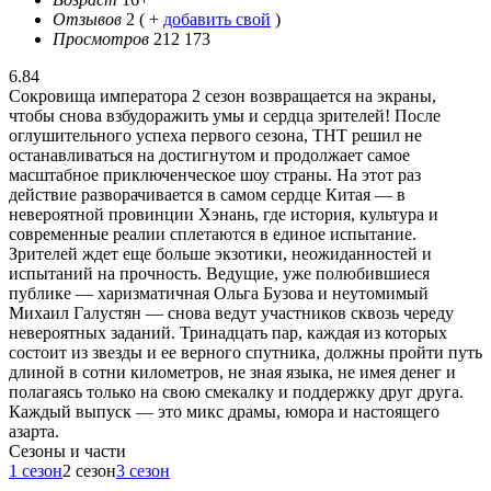
Отзывов
2
( +
добавить свой
)
Просмотров
212 173
6.84
Сокровища императора 2 сезон возвращается на экраны,
чтобы снова взбудоражить умы и сердца зрителей! После
оглушительного успеха первого сезона, ТНТ решил не
останавливаться на достигнутом и продолжает самое
масштабное приключенческое шоу страны. На этот раз
действие разворачивается в самом сердце Китая — в
невероятной провинции Хэнань, где история, культура и
современные реалии сплетаются в единое испытание.
Зрителей ждет еще больше экзотики, неожиданностей и
испытаний на прочность. Ведущие, уже полюбившиеся
публике — харизматичная Ольга Бузова и неутомимый
Михаил Галустян — снова ведут участников сквозь череду
невероятных заданий. Тринадцать пар, каждая из которых
состоит из звезды и ее верного спутника, должны пройти путь
длиной в сотни километров, не зная языка, не имея денег и
полагаясь только на свою смекалку и поддержку друг друга.
Каждый выпуск — это микс драмы, юмора и настоящего
азарта.
Cезоны и части
1 сезон
2 сезон
3 сезон