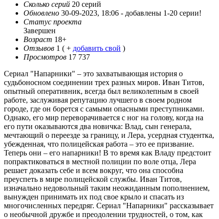
Сколько серий
20 серий
Обновлено
30-09-2023, 18:06 -
добавлены 1-20 серии!
Статус проекта
Завершен
Возраст
18+
Отзывов
1
( +
добавить свой
)
Просмотров
17 737
Сериал "Напарники" – это захватывающая история о
судьбоносном соединении трех разных миров. Иван Титов,
опытный оперативник, всегда был великолепным в своей
работе, заслуживая репутацию лучшего в своем родном
городе, где он борется с самыми опасными преступниками.
Однако, его мир переворачивается с ног на голову, когда на
его пути оказываются два новичка: Влад, сын генерала,
мечтающий о переезде за границу, и Лера, усердная студентка,
убежденная, что полицейская работа – это ее призвание.
Теперь они – его напарники! В то время как Владу предстоит
попрактиковаться в местной полиции по воле отца, Лера
решает доказать себе и всем вокруг, что она способна
преуспеть в мире полицейской службы. Иван Титов,
изначально недовольный таким неожиданным пополнением,
вынужден принимать их под свое крыло и спасать из
многочисленных передряг. Сериал "Напарники" рассказывает
о необычной дружбе и преодолении трудностей, о том, как