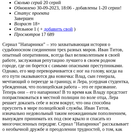
Сколько серий
20 серий
Обновлено
30-09-2023, 18:06 -
добавлены 1-20 серии!
Статус проекта
Завершен
Возраст
18+
Отзывов
1
( +
добавить свой
)
Просмотров
17 689
Сериал "Напарники" – это захватывающая история о
судьбоносном соединении трех разных миров. Иван Титов,
опытный оперативник, всегда был великолепным в своей
работе, заслуживая репутацию лучшего в своем родном
городе, где он борется с самыми опасными преступниками.
Однако, его мир переворачивается с ног на голову, когда на
его пути оказываются два новичка: Влад, сын генерала,
мечтающий о переезде за границу, и Лера, усердная студентка,
убежденная, что полицейская работа – это ее призвание.
Теперь они – его напарники! В то время как Владу предстоит
попрактиковаться в местной полиции по воле отца, Лера
решает доказать себе и всем вокруг, что она способна
преуспеть в мире полицейской службы. Иван Титов,
изначально недовольный таким неожиданным пополнением,
вынужден принимать их под свое крыло и спасать из
многочисленных передряг. Сериал "Напарники" рассказывает
о необычной дружбе и преодолении трудностей, о том, как